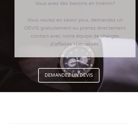
Vous avez des besoins en Intérim?
Vous voulez en savoir plus, demandez un
DEVIS gratuitement ou prenez directement
contact avec notre équipe de chargés
d’affaires spécialisés.
DEMANDEZ UN DEVIS