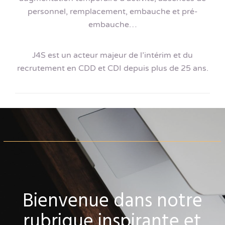
personnel, remplacement, embauche et pré-
embauche…
J4S est un acteur majeur de l’intérim et du
recrutement en CDD et CDI depuis plus de 25 ans.
Bienvenue dans notre
rubrique inspirante et