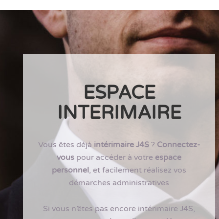
ESPACE
INTERIMAIRE
Vous êtes déjà
intérimaire J4S
?
Connectez-
vous
pour accéder à votre
espace
personnel
, et facilement réalisez vos
démarches administratives
Si vous n’êtes pas encore intérimaire J4S,