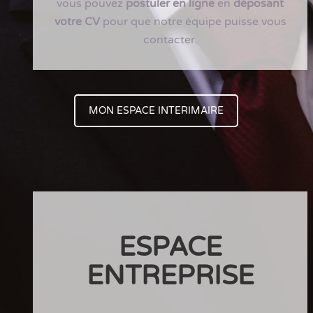
vous pouvez
postuler en ligne
en
déposant
votre CV
pour que notre équipe puisse vous
contacter.
MON ESPACE INTERIMAIRE
ESPACE
ENTREPRISE