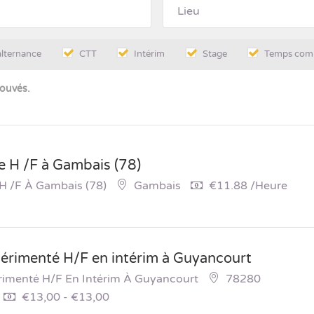
alternance
CTT
Intérim
Stage
Temps com
rouvés.
 H /F à Gambais (78)
H /F À Gambais (78)
Gambais
€11.88 /heure
érimenté H/F en intérim à Guyancourt
rimenté H/F En Intérim À Guyancourt
78280
€13,00 - €13,00