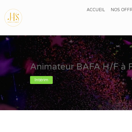
ACCUEIL
NOS OFFR
Animateur BAFA H/F à R
Intérim