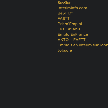
SevGen
Interiminfo.com
BeSTT.fr
FASTT
Prism’Emploi
Le ClubBeSTT
EmploiEnFrance
AKTO – FAFTT
Emplois en intérim sur Joob
Jobsora