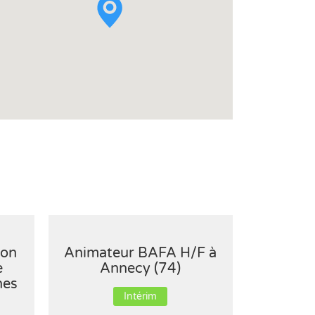
ion
Animateur BAFA H/F à
Distrib
e
Annecy (74)
H/F 
nes
Intérim