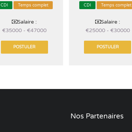
CDI
Temps complet
CDI
Temps complet
Salaire :
Salaire :
€35000 - €47000
€25000 - €30000
POSTULER
POSTULER
Nos Partenaires