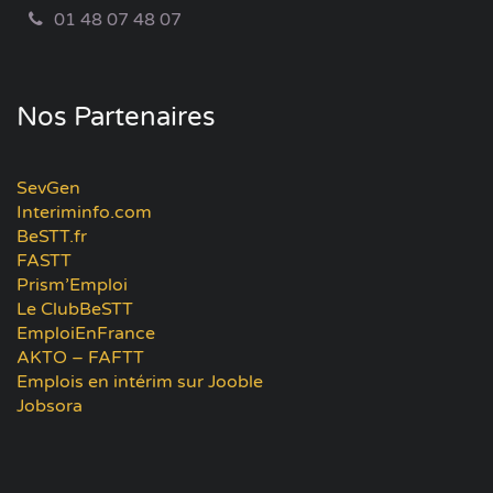
01 48 07 48 07
Nos Partenaires
SevGen
Interiminfo.com
BeSTT.fr
FASTT
Prism’Emploi
Le ClubBeSTT
EmploiEnFrance
AKTO – FAFTT
Emplois en intérim sur Jooble
Jobsora