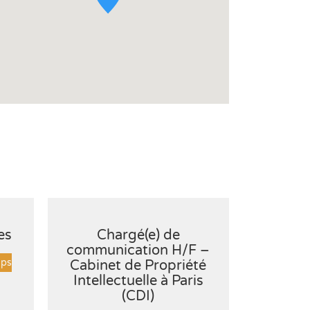
es
Chargé(e) de
Juriste
communication H/F –
propriét
ps
Cabinet de Propriété
– H/
Intellectuelle à Paris
CDD
(CDI)