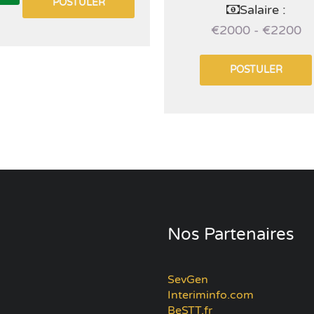
POSTULER
Salaire :
€2000 - €2200
POSTULER
Nos Partenaires
SevGen
Interiminfo.com
BeSTT.fr