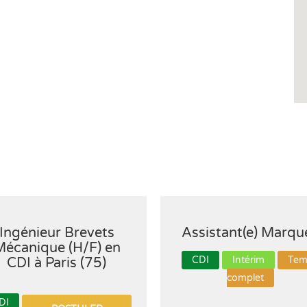
Ingénieur Brevets
Assistant(e) Marqu
Mécanique (H/F) en
CDI
Intérim
Tem
CDI à Paris (75)
complet
DI