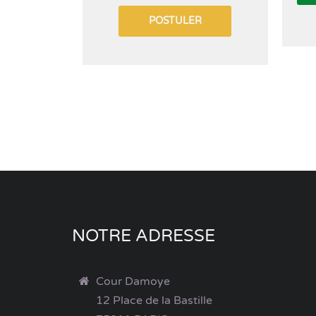
POSTULER
NOTRE ADRESSE
Cour Damoye
12 Place de la Bastille