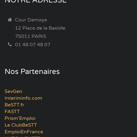
NOTRE ADRESSE
Cour Damoye
12 Place de la Bastille
75011 PARIS
01 48 07 48 07
Nos Partenaires
SevGen
Interiminfo.com
BeSTT.fr
FASTT
Prism’Emploi
Le ClubBeSTT
EmploiEnFrance