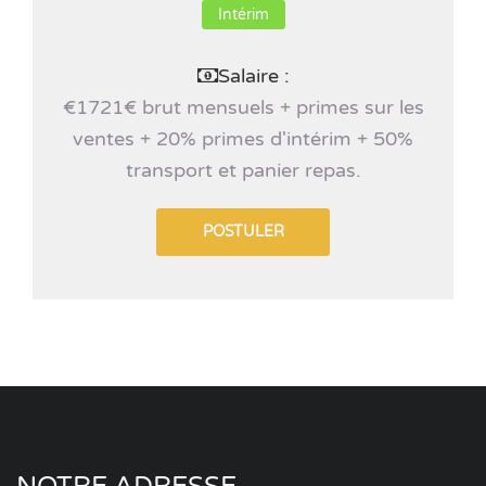
Intérim
Salaire :
€1721€ brut mensuels + primes sur les
ventes + 20% primes d'intérim + 50%
transport et panier repas.
POSTULER