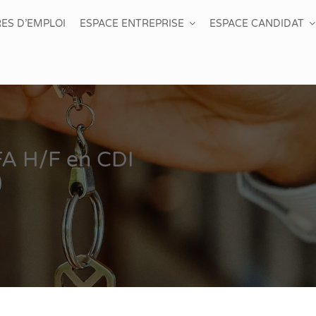
ES D’EMPLOI
ESPACE ENTREPRISE
ESPACE CANDIDAT
FA H/F en CDI
)