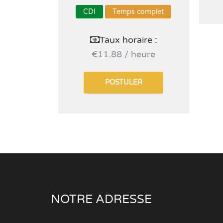
CDI
Temps complet
Taux horaire :
€11.88 / heure
POSTULER
NOTRE ADRESSE