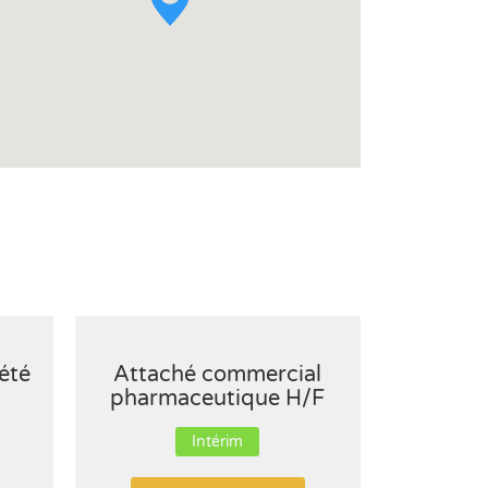
été
Attaché commercial
A
pharmaceutique H/F
comme
Intérim
CDI