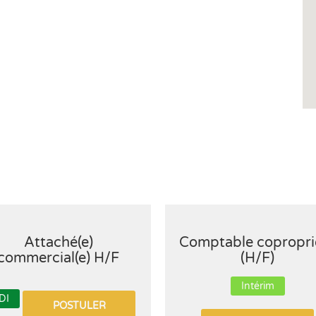
Attaché(e)
Comptable copropri
commercial(e) H/F
(H/F)
Intérim
DI
POSTULER