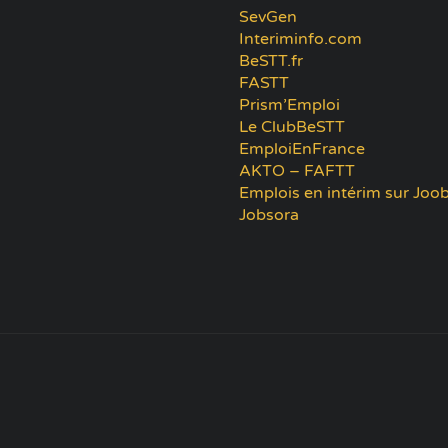
SevGen
Interiminfo.com
BeSTT.fr
FASTT
Prism’Emploi
Le ClubBeSTT
EmploiEnFrance
AKTO – FAFTT
Emplois en intérim sur Joob
Jobsora