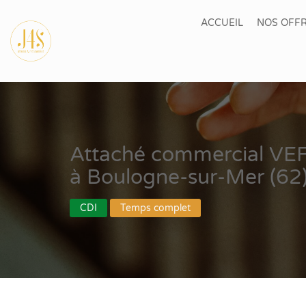
ACCUEIL
NOS OFFR
Attaché commercial VE
à Boulogne-sur-Mer (62
CDI
Temps complet