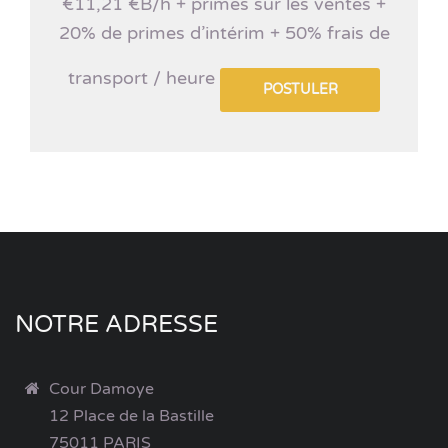
€11,21 €B/h + primes sur les ventes +
20% de primes d’intérim + 50% frais de
transport / heure
POSTULER
NOTRE ADRESSE
Cour Damoye
12 Place de la Bastille
75011 PARIS