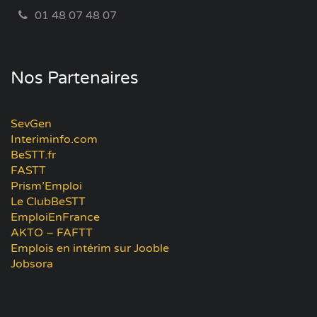
01 48 07 48 07
Nos Partenaires
SevGen
Interiminfo.com
BeSTT.fr
FASTT
Prism’Emploi
Le ClubBeSTT
EmploiEnFrance
AKTO – FAFTT
Emplois en intérim sur Jooble
Jobsora