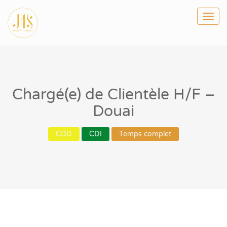
Togg
navi
Chargé(e) de Clientèle H/F –
Douai
CDD
CDI
Temps complet