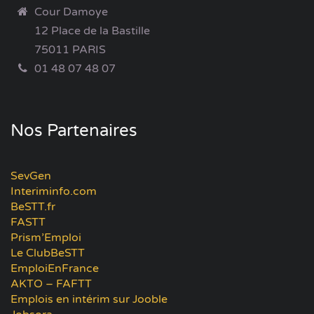
Cour Damoye
12 Place de la Bastille
75011 PARIS
01 48 07 48 07
Nos Partenaires
SevGen
Interiminfo.com
BeSTT.fr
FASTT
Prism’Emploi
Le ClubBeSTT
EmploiEnFrance
AKTO – FAFTT
Emplois en intérim sur Jooble