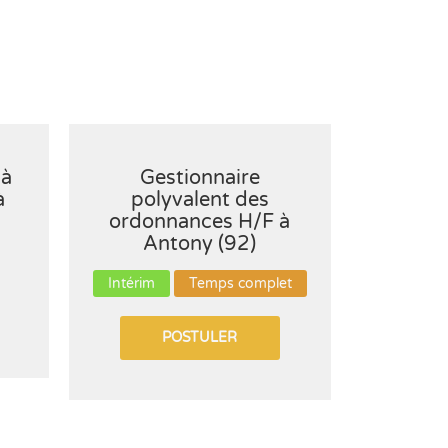
 à
Gestionnaire
Conseil
à
polyvalent des
un logi
ordonnances H/F à
H/
Antony (92)
CDI
Intérim
Temps complet
POSTULER