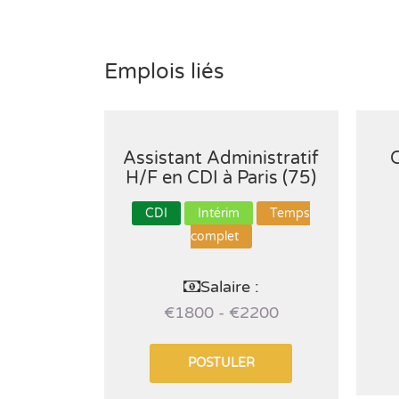
Emplois liés
Assistant Administratif
C
H/F en CDI à Paris (75)
CDI
Intérim
Temps
complet
Salaire :
€1800 - €2200
POSTULER