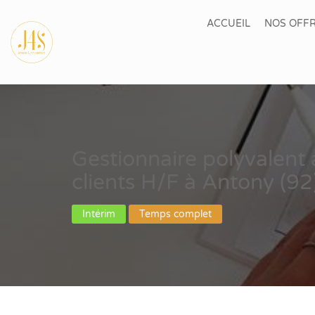
ACCUEIL
NOS OFFR
Gestionnaire polyvalent 
clients H/F à Antony (92
Intérim
Temps complet