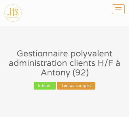
Togg
navi
Gestionnaire polyvalent
administration clients H/F à
Antony (92)
Intérim
Temps complet