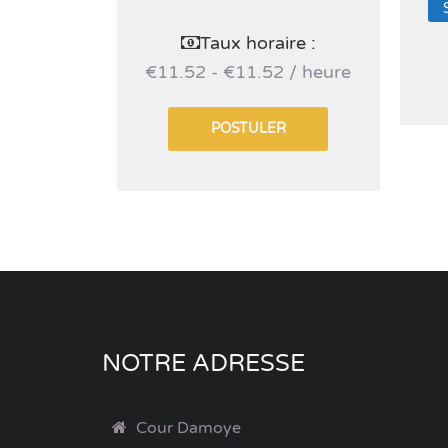
Taux horaire :
€11.52 - €11.52 / heure
POSTULER
NOTRE ADRESSE
Cour Damoye