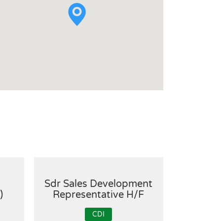
Sdr Sales Development
A
)
Representative H/F
comme
CDI