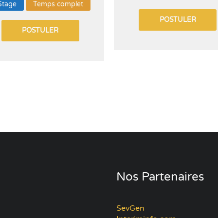
Stage
Temps complet
POSTULER
POSTULER
Nos Partenaires
SevGen