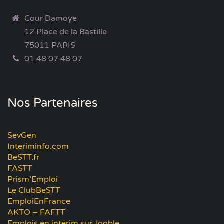
Cour Damoye
12 Place de la Bastille
75011 PARIS
01 48 07 48 07
Nos Partenaires
SevGen
Interiminfo.com
BeSTT.fr
FASTT
Prism’Emploi
Le ClubBeSTT
EmploiEnFrance
AKTO – FAFTT
Emplois en intérim sur Jooble