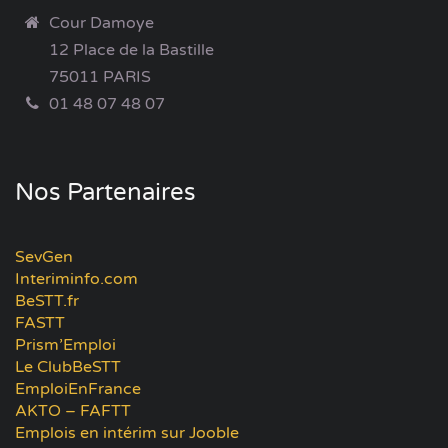
Cour Damoye
12 Place de la Bastille
75011 PARIS
01 48 07 48 07
Nos Partenaires
SevGen
Interiminfo.com
BeSTT.fr
FASTT
Prism’Emploi
Le ClubBeSTT
EmploiEnFrance
AKTO – FAFTT
Emplois en intérim sur Jooble