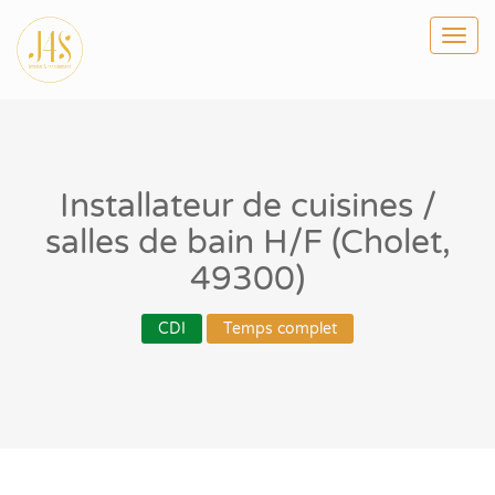
Togg
navi
Installateur de cuisines /
salles de bain H/F (Cholet,
49300)
CDI
Temps complet