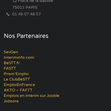
12 Place de la Bastille
75011 PARIS
01 48 07 48 07
Nos Partenaires
SevGen
Interiminfo.com
BeSTT.fr
FASTT
Prism’Emploi
Le ClubBeSTT
EmploiEnFrance
AKTO – FAFTT
Emplois en intérim sur Jooble
Jobsora