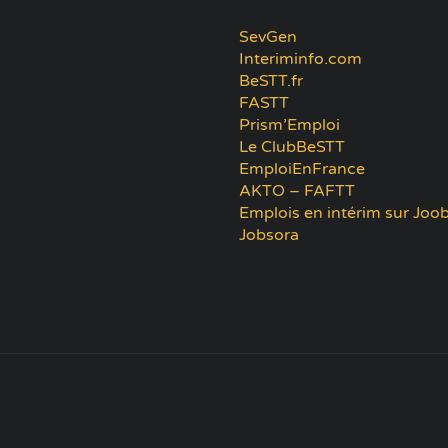
SevGen
Interiminfo.com
BeSTT.fr
FASTT
Prism’Emploi
Le ClubBeSTT
EmploiEnFrance
AKTO – FAFTT
Emplois en intérim sur Joob
Jobsora