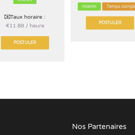
Intérim
Temps compl
Taux horaire :
POSTULER
€11.88 / heure
POSTULER
Nos Partenaires