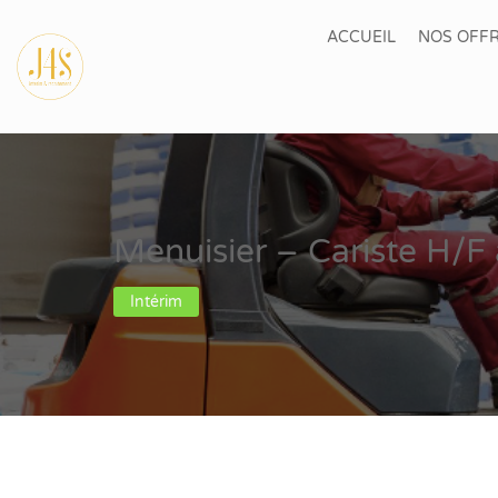
ACCUEIL
NOS OFFR
Menuisier – Cariste H/F 
Intérim