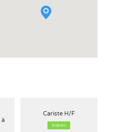
Cariste H/F
Opérate
 à
Acr
Intérim
Hauteu