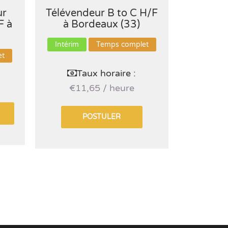
ur
Télévendeur B to C H/F
Ingénie
F à
à Bordeaux (33)
Débutan
Intérim
Temps complet
et
CDI
Taux horaire :
€11,65 / heure
POSTULER