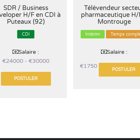
SDR / Business
Télévendeur secte
veloper H/F en CDI à
pharmaceutique H/
Puteaux (92)
Montrouge
CDI
Intérim
Temps compl
Salaire :
Salaire :
€24000 - €30000
€1750
POSTULER
POSTULER