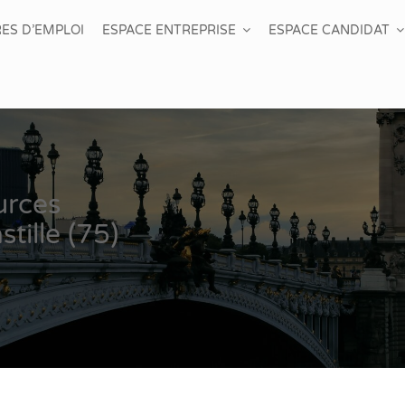
ES D’EMPLOI
ESPACE ENTREPRISE
ESPACE CANDIDAT
urces
tille (75)