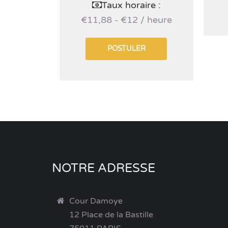
Taux horaire :
€11,88 - €12 / heure
POSTULER
NOTRE ADRESSE
Cour Damoye
12 Place de la Bastille