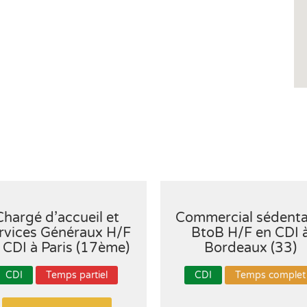
Chargé d’accueil et
Commercial sédenta
rvices Généraux H/F
BtoB H/F en CDI 
 CDI à Paris (17ème)
Bordeaux (33)
CDI
Temps partiel
CDI
Temps complet