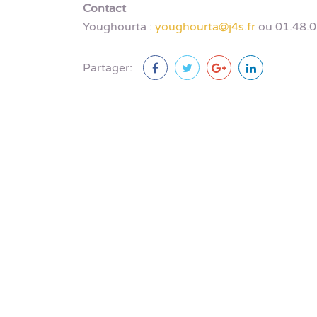
Contact
Youghourta :
youghourta@j4s.fr
ou 01.48.0
Partager: