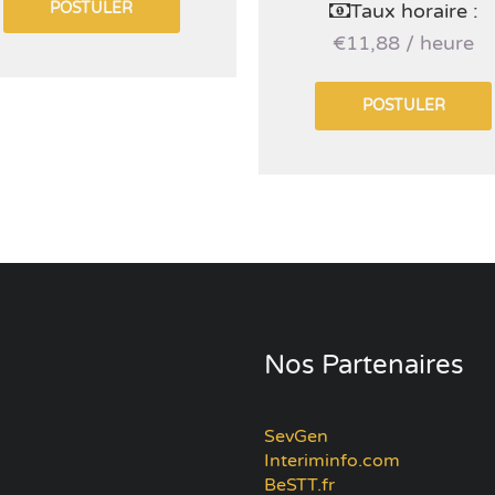
POSTULER
Taux horaire :
€11,88 / heure
POSTULER
Nos Partenaires
SevGen
Interiminfo.com
BeSTT.fr