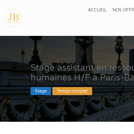
ACCUEIL
NOS OFFR
Stage assistant en resso
humaines H/F à Paris-Bas
Stage
Temps complet