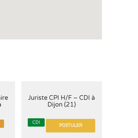
ire
Juriste CPI H/F – CDI à
Assis
à
Dijon (21)
litiges 
H/F en 
CDI
POSTULER
CDI