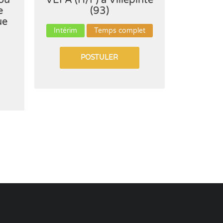
/ou
VEFA (H/F) à Villepinte
e
(93)
CDD
ue
Intérim
Temps complet
POSTULER
€1600