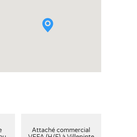
e
Attaché commercial
Chargé(