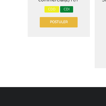
commercial(e) H/F
S
CDD
CDI
POSTULER