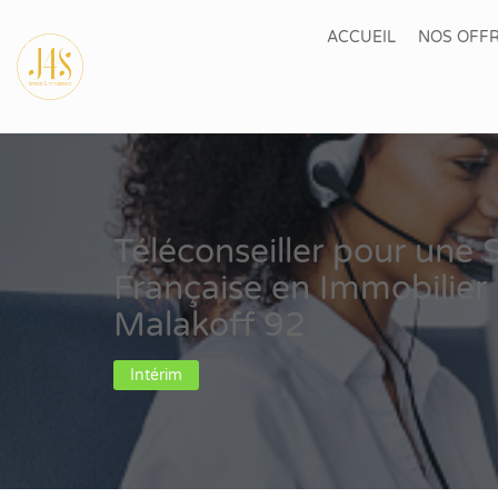
ACCUEIL
NOS OFFR
Téléconseiller pour une 
Française en Immobilier
Malakoff 92
Intérim