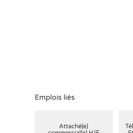
Emplois liés
Attaché(e)
Té