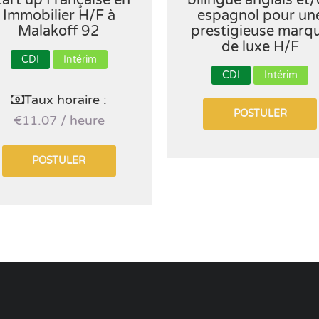
tart up Française en
bilingue anglais et
Immobilier H/F à
espagnol pour un
Malakoff 92
prestigieuse marq
de luxe H/F
CDI
Intérim
CDI
Intérim
Taux horaire :
POSTULER
€11.07 / heure
POSTULER