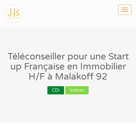
Togg
navi
Téléconseiller pour une Start
up Française en Immobilier
H/F à Malakoff 92
CDI
Intérim