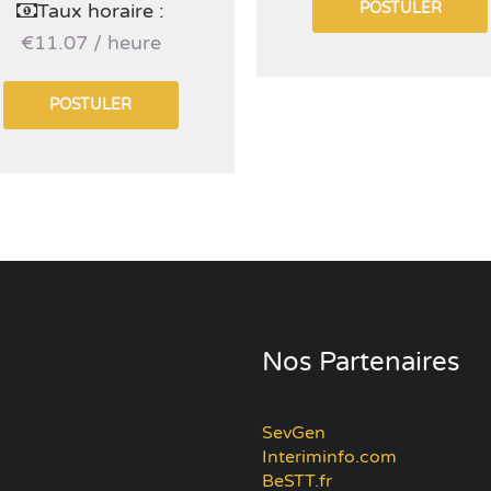
Taux horaire :
POSTULER
€11.07 / heure
POSTULER
Nos Partenaires
SevGen
Interiminfo.com
BeSTT.fr