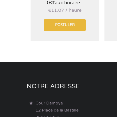
Taux horaire :
€11.07 / heure
POSTULER
NOTRE ADRESSE
Cour Damoye
12 Place de la Bastille