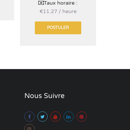
Taux horaire :
€11.27 / heure
€216
POSTULER
Nous Suivre