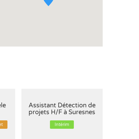
èle
Assistant Détection de
Commerc
projets H/F à Suresnes
Btob 
et
Intérim