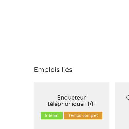
Emplois liés
Enquêteur
C
téléphonique H/F
Intérim
Temps complet