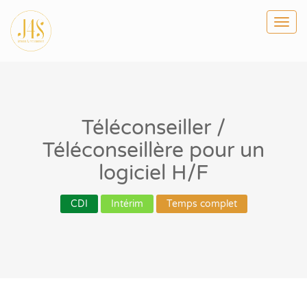
Togg
navi
Téléconseiller /
Téléconseillère pour un
logiciel H/F
CDI
Intérim
Temps complet