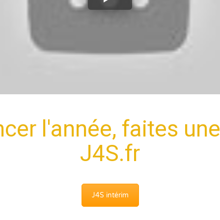
er l'année, faites un
J4S.fr
J4S intérim