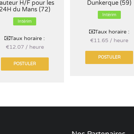
auteur H/F pour les
Dunkerque (59)
24H du Mans (72)
Intérim
Intérim
Taux horaire :
Taux horaire :
€11.65 / heure
€12.07 / heure
POSTULER
POSTULER