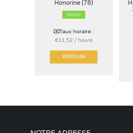
Honorine (78)
H
Intérim
Taux horaire :
€11,52 / heure
POSTULER