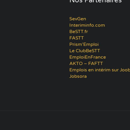
Nos Partenaires
SevGen
Interiminfo.com
BeSTT.fr
FASTT
Prism’Emploi
Le ClubBeSTT
EmploiEnFrance
AKTO – FAFTT
Emplois en intérim sur Joob
Jobsora