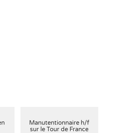
en
Manutentionnaire h/f
Hôte / 
sur le Tour de France
salon