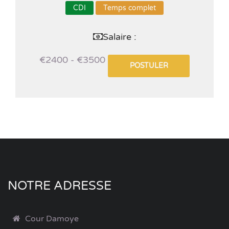
CDI
Temps complet
Salaire :
€2400 - €3500
POSTULER
NOTRE ADRESSE
Cour Damoye