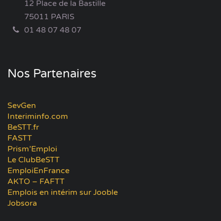
12 Place de la Bastille
75011 PARIS
01 48 07 48 07
Nos Partenaires
SevGen
Interiminfo.com
BeSTT.fr
FASTT
Prism’Emploi
Le ClubBeSTT
EmploiEnFrance
AKTO – FAFTT
Emplois en intérim sur Jooble
Jobsora