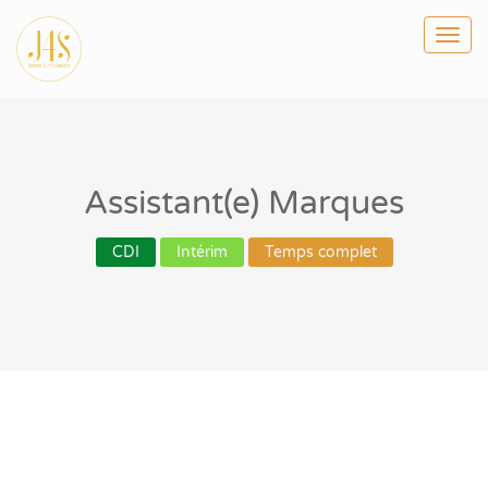
Togg
navi
Assistant(e) Marques
CDI
Intérim
Temps complet