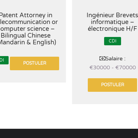
Patent Attorney in
Ingénieur Brevet
lecommunication or
informatique –
omputer science –
électronique H/F
Bilingual Chinese
CDI
Mandarin & English)
Salaire :
DI
POSTULER
€30000 - €70000
POSTULER