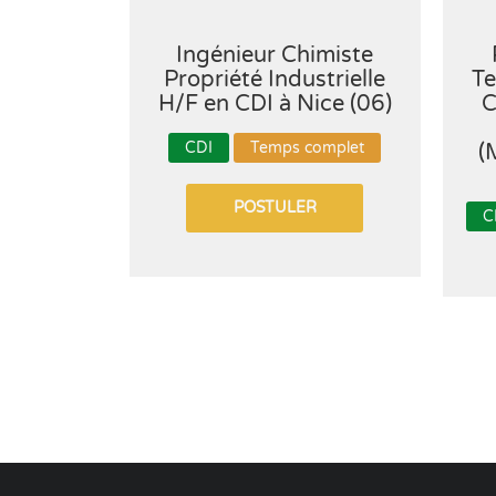
Ingénieur Chimiste
Propriété Industrielle
Te
H/F en CDI à Nice (06)
C
CDI
Temps complet
(
POSTULER
C