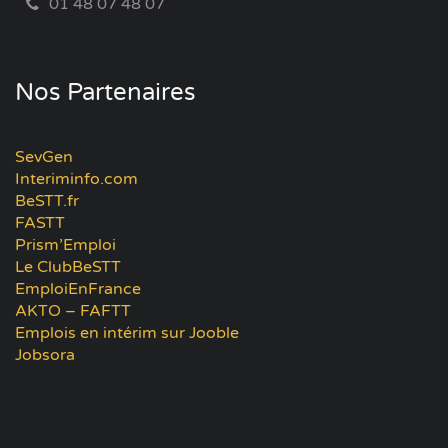
01 48 07 48 07
Nos Partenaires
SevGen
Interiminfo.com
BeSTT.fr
FASTT
Prism’Emploi
Le ClubBeSTT
EmploiEnFrance
AKTO – FAFTT
Emplois en intérim sur Jooble
Jobsora