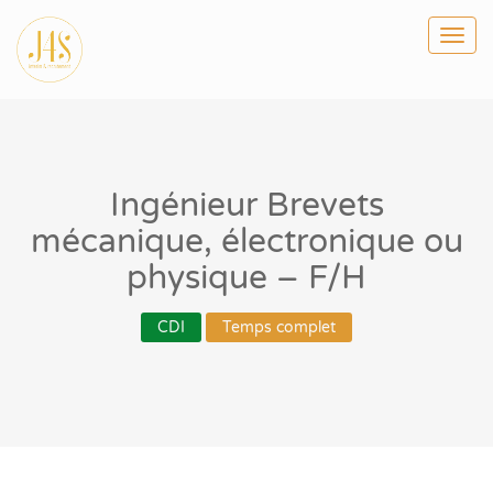
Togg
navi
Ingénieur Brevets
mécanique, électronique ou
physique – F/H
CDI
Temps complet