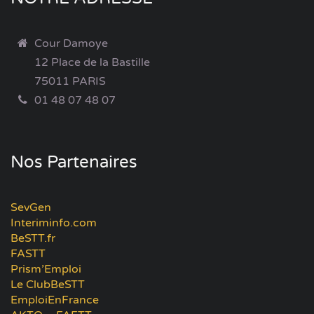
Cour Damoye
12 Place de la Bastille
75011 PARIS
01 48 07 48 07
Nos Partenaires
SevGen
Interiminfo.com
BeSTT.fr
FASTT
Prism’Emploi
Le ClubBeSTT
EmploiEnFrance