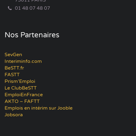
75011 PARIS
01 48 07 48 07
Nos Partenaires
SevGen
Interiminfo.com
BeSTT.fr
FASTT
Prism’Emploi
Le ClubBeSTT
EmploiEnFrance
AKTO – FAFTT
Emplois en intérim sur Jooble
Jobsora