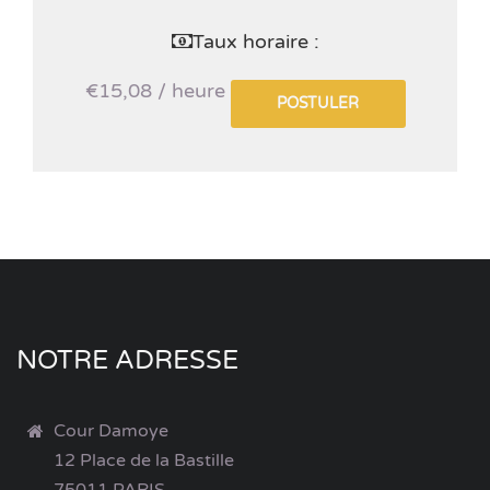
Taux horaire :
€15,08 / heure
POSTULER
NOTRE ADRESSE
Cour Damoye
12 Place de la Bastille