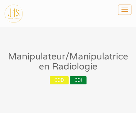
Togg
navi
Manipulateur/Manipulatrice
en Radiologie
CDD
CDI