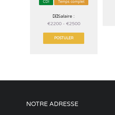
CDI
Temps complet
Salaire :
€2200 - €2500
POSTULER
NOTRE ADRESSE