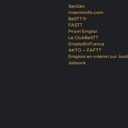
SevGen
Interiminfo.com
BeSTT.fr
FASTT
Prism’Emploi
Le ClubBeSTT
EmploiEnFrance
AKTO – FAFTT
Emplois en intérim sur Joob
Jobsora