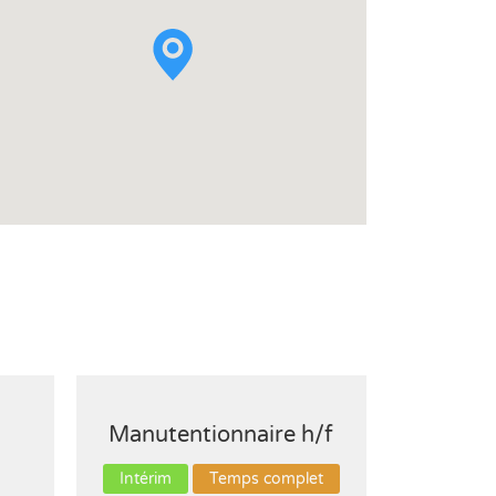
Manutentionnaire h/f
Manute
Intérim
Temps complet
Intérim