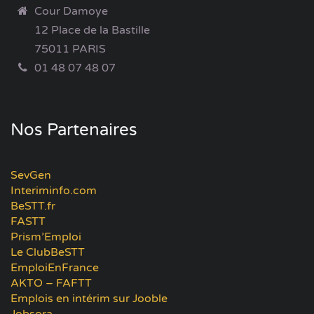
Cour Damoye
12 Place de la Bastille
75011 PARIS
01 48 07 48 07
Nos Partenaires
SevGen
Interiminfo.com
BeSTT.fr
FASTT
Prism’Emploi
Le ClubBeSTT
EmploiEnFrance
AKTO – FAFTT
Emplois en intérim sur Jooble
Jobsora